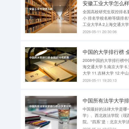
安徽工业大学怎么
全国高校研究生双控排名
小 排名学校名称等级排名
工业大学A 2上海交通大学
学A25北京大学A 4东北大
2026-05-11 20:30:06
工大学A
中国的大学排行榜 
2008中国的大学排行榜中国
海交通大学 5.南京大学 6
大学 11.吉林大学 12.中
大学 18.北京师范大学
2026-05-11 19:20:13
中国所有法学大学排
中国最好的法律大学是哪
学）、西北政法学院（现
院。“四系”是：北京大学法
的法律学院1.排名第一
2026-05-11 18:07:31