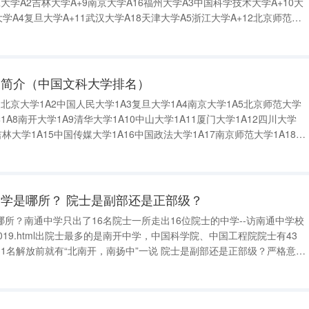
工大学A2吉林大学A+9南京大学A16福州大学A3中国科学技术大学A+10大
学A4复旦大学A+11武汉大学A18天津大学A5浙江大学A+12北京师范大
A13山东大学A20湖南大学A7南开大学A14辽宁师范大学AB+等(31
及简介（中国文科大学排名）
北京大学1A2中国人民大学1A3复旦大学1A4南京大学1A5北京师范大学
1A8南开大学1A9清华大学1A10中山大学1A11厦门大学1A12四川大学
吉林大学1A15中国传媒大学1A16中国政法大学1A17南京师范大学1A18山
1A20上海财经大学1A21上海外国语大学1A22北京外国语大学
学是哪所？ 院士是副部还是正部级？
所？南通中学只出了16名院士一所走出16位院士的中学--访南通中学校
0101019.html出院士最多的是南开中学，中国科学院、中国工程院院士有43
1名解放前就有“北南开，南扬中”一说 院士是副部还是正部级？严格意义
别，不属于干部，而是一种学术称号，只是享受的工作待遇相当于副部