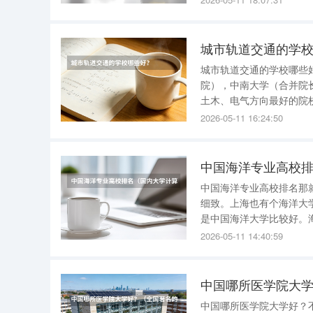
三名：华东政法学院第四
城市轨道交通的学
城市轨道交通的学校哪些
院），中南大学（合并院
土木、电气方向最好的院
校之一）。普通本科院校
2026-05-11 16:24:50
学、大连交通大学、华东
中国海洋专业高校
中国海洋专业高校排名那
细致。上海也有个海洋大
是中国海洋大学比较好。
肯定数一数二了。像大气
2026-05-11 14:40:59
景也很乐观，我有一个学
中国哪所医学院大
中国哪所医学院大学好？