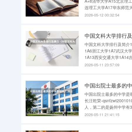
A+8清华大学A15北京理
连理工大学A17华东师范大
学A19中山大学A6厦门大学
2026-05-12 00:32:54
个)：四
中国文科大学排行
中国文科大学排行及简介1
1A6浙江大学1A7武汉大学
1A13西安交通大学1A14
东大学1A19华中师范大学
2026-05-11 23:57:09
中国出院士最多的中
中国出院士最多的中学是哪
长汪乾荣-qsnfzwt20
人，第二的是扬州中学有3
上来讲院士并没有行政级
2026-05-11 21:41:15
级。另外，院士在中国