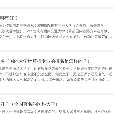
名：中南政法学院、西北政
校哪些好？
好？传统的老牌铁路系学校985院校有同济大学（合并原上海铁道学
长沙铁道学院）。211院校有西南交通大学（目前国内铁路方向在车辆、
校之一），北京交通大学（目前国内铁路方向在通信，自动化等最好的院
有兰州交通大学（原兰州铁院，在西北铁路实力不错），石家庄铁道大
交通大学。还有一个之前可能大家会
排名（国内大学计算机专业的排名是怎样的？）
就是中国海洋大学了，他有很多这方面的专业，学院划分在这方面也比较
学，不过那边好像专业不怎么全面。相比之下，无论是师资还是名气，还
海大的排名大约40名左右，这是综合排名。如果论海洋类专业的排名，那
科学（主要是海洋类气候）之类的专业，我们那几届是很厉害的，就业前
姐就去了首都航空。 国内大学
学好？（全国著名的医科大学）
不好说一般都是按二级学科来排名的。毕竟大家各有所长啊。 外科学(骨