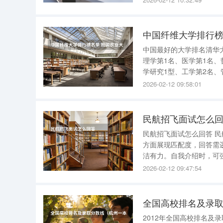
型、理学第3名复旦大学研
中国纤维大学排行榜
中国最好的大学排名清华大
理学第1名、医学第1名、
学研究1型、工学第2名、
究1型、教育学第1名、文
2026-02-12 09:58:01
理学第3名复旦大学研究1
民航招飞面试怎么
民航招飞面试怎么回答 民航招飞面试需结合具体问题类别，从个人经历、专业素养、应变能力等
方面展现匹配度，回答需逻辑清晰
洁有力。自我介绍时，可
航空社团系统学习基础理
2026-02-12 09:47:54
飞行员所需特质高度契合
全国高校排名及录
2012年全国高校排名