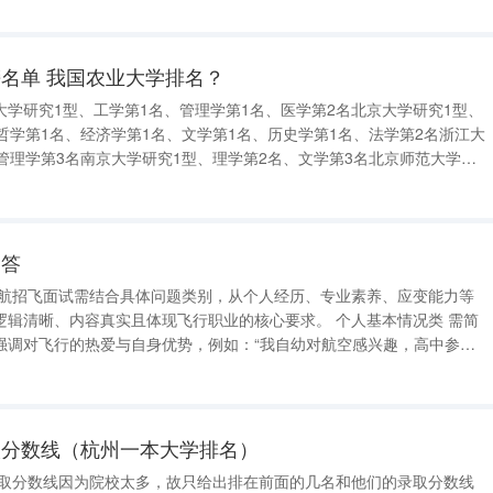
究1型、
名单 我国农业大学排名？
学研究1型、工学第1名、管理学第1名、医学第2名北京大学研究1型、
哲学第1名、经济学第1名、文学第1名、历史学第1名、法学第2名浙江大
管理学第3名南京大学研究1型、理学第2名、文学第3名北京师范大学研
学第2名上海交通大学研究1型、工学第3名中国科学技术大学研究1型、
型、医学第
回答
、内容真实且体现飞行职业的核心要求。 个人基本情况类 需简
强调对飞行的热爱与自身优势，例如：“我自幼对航空感兴趣，高中参与
论，大学期间通过模拟飞行训练培养了精准操作习惯，严谨细致的性格与
。”家庭支持问
取分数线（杭州一本大学排名）
及录取分数线因为院校太多，故只给出排在前面的几名和他们的录取分数线