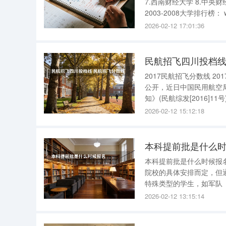
7.西南财经大学 8.中央
2003-2008大学排行榜
2北京大学 3浙江大
2026-02-12 17:01:36
民航招飞四川投档线
2017民航招飞分数线 2017民航招飞新政策出台 
公开，近日中国民用航空
知》(民航综发[2016]11号)，确定了
光工程”相关要求，保障
2026-02-12 15:12:18
技术专业考生高考前的选
本科提前批是什么
本科提前批是什么时候报名 本科提前批的报名一般发生在高考结束以后，具体时间根据各
院校的具体安排而定，但通常早于普通批次的报名 
特殊类型的学生，如军队
分普通高校的提前录取专
2026-02-12 13:15:14
生考试机构及相关院校根