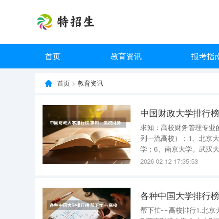
首页
教育资讯
报考指
首页
>
教育资讯
中国财政大学排行榜
求知：高校财务管理专业
列一流高校）：1、北京大
学；6、南京大学。武汉大学
学_4,中南财经政法大学_5
2026-02-12 17:35:53
学_10,清华大学_
各种中国大学排行榜
帮下忙~~高校排行1.北京大