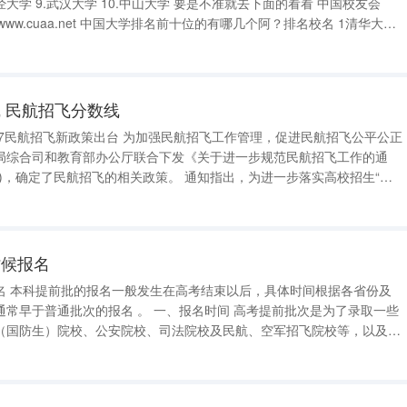
财经大学 9.武汉大学 10.中山大学 要是不准就去下面的看看 中国校友会
： www.cuaa.net 中国大学排名前十位的有哪几个阿？排名校名 1清华大学
学 4上海
 民航招飞分数线
为加强民航招飞工作管理，促进民航招飞公平公正
局综合司和教育部办公厅联合下发《关于进一步规范民航招飞工作的通
民航招飞的相关政策。 通知指出，为进一步落实高校招生“阳
参加飞行技术专业选拔学生的知情权、选择权和机会公平，统一管理飞行
拔工作
时候报名
省份及
。 一、报名时间 高考提前批次是为了录取一些
（国防生）院校、公安院校、司法院校及民航、空军招飞院校等，以及部
业。这些批次的报名通常在高考结束后不久就开始，具体时间由各省份招
据招生计