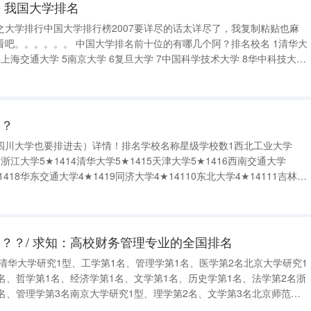
 我国大学排名
之大学排行中国大学排行榜2007要详尽的话太详尽了，我复制粘贴也麻
看吧。。。。。。 中国大学排名前十位的有哪几个阿？排名校名 1清华大
学
学？
四川大学也要排进去）详情！排名学校名称星级学校数1西北工业大学
13浙江大学5★1414清华大学5★1415天津大学5★1416西南交通大学
1418华东交通大学4★1419同济大学4★14110东北大学4★14111吉林大
4★14113重庆大学4★14114华中科技大学4★14115四川大学
？？/ 求知：高校财务管理专业的全国排名
清华大学研究1型、工学第1名、管理学第1名、医学第2名北京大学研究1
名、哲学第1名、经济学第1名、文学第1名、历史学第1名、法学第2名浙
名、管理学第3名南京大学研究1型、理学第2名、文学第3名北京师范大
、文学第2名上海交通大学研究1型、工学第3名中国科学技术大学研究1