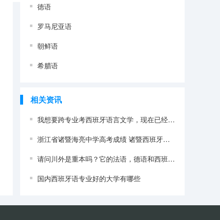
徳语
罗马尼亚语
朝鲜语
希腊语
相关资讯
我想要跨专业考西班牙语言文学，现在已经大三，零基础的西班牙语，有没有可能在1，2年内达到考研标准？（吉林大学 西班牙语系）
浙江省诸暨海亮中学高考成绩 诸暨西班牙语培训：高考西班牙语考试题型
请问川外是重本吗？它的法语，德语和西班牙语专业在全国的排名是多少？
国内西班牙语专业好的大学有哪些