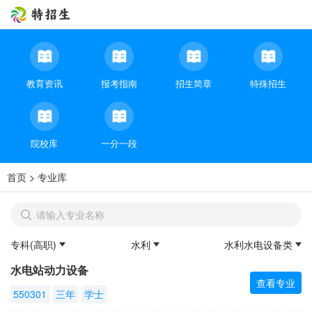
教育资讯
报考指南
招生简章
特殊招生
院校库
一分一段
首页
>
专业库
专科(高职)
水利
水利水电设备类
水电站动力设备
查看专业
550301
三年
学士