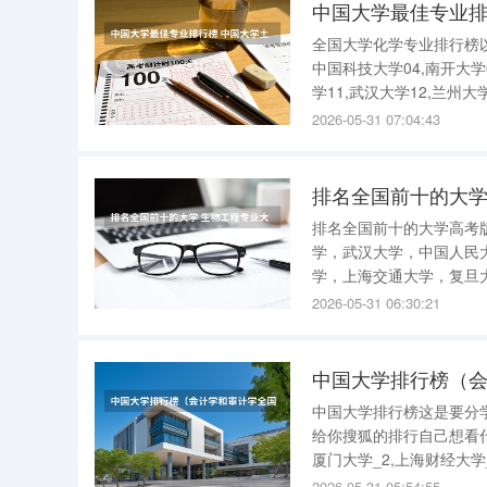
中国大学最佳专业排
全国大学化学专业排行榜以
中国科技大学04,南开大学0
学11,武汉大学12,兰州大
学4,吉林大学5,中科大分
2026-05-31 07:04:43
排名全国前十的大学
排名全国前十的大学高考
学，武汉大学，中国人民
学，上海交通大学，复旦
工程专业大学排名生物工程
2026-05-31 06:30:21
1 浙江大学 A+ 5西
中国大学排行榜（
中国大学排行榜这是要分
给你搜狐的排行自己想看
厦门大学_2,上海财经大学_
中央财经大学_8,中山大学_
2026-05-31 05:54:55