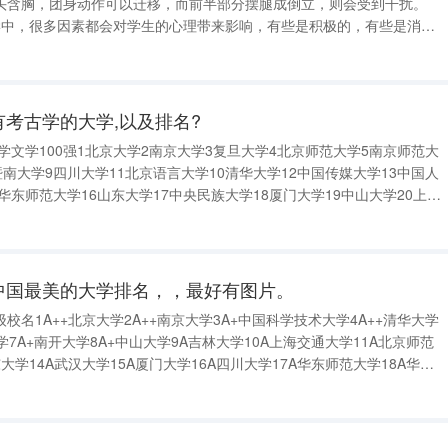
头含胸，团身动作可以迁移，而前半部分摆腿成倒立，则会受到干扰。
操教学中，很多因素都会对学生的心理带来影响，有些是积极的，有些是消极
赛前几天和比赛中应该怎么注意饮食搭配和
营养素 在运动员耗
有考古学的大学,以及排名?
大学文学100强1北京大学2南京大学3复旦大学4北京师范大学5南京师范大
暨南大学9四川大学11北京语言大学10清华大学12中国传媒大学13中国人
华东师范大学16山东大学17中央民族大学18厦门大学19中山大学20上海
古学的大学,以及排名?考古学开设院校主要有: 北京大学 吉林大学 西北
中国最美的大学排名，，最好有图片。
名1A++北京大学2A++南京大学3A+中国科学技术大学4A++清华大学
大学7A+南开大学8A+中山大学9A吉林大学10A上海交通大学11A北京师范
东大学14A武汉大学15A厦门大学16A四川大学17A华东师范大学18A华中
20A西北大学21A中国海洋大学22B+西安交通大学23B+大连理工