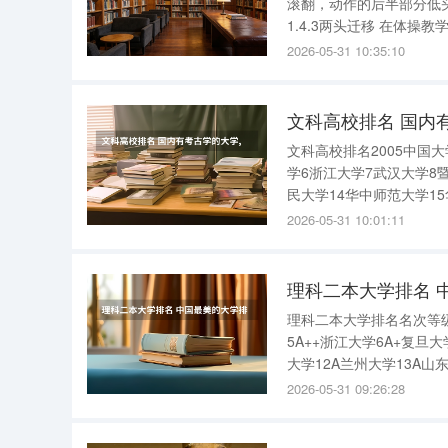
滚翻，动作的后半部分低
1.4.3两头迁移 在体
的，在体操教学中可以给学生带来心理障碍。 体育比
2026-05-31 10:35:10
别的注意事项◎合理安排
文科高校排名 国内
文科高校排名2005中国
学6浙江大学7武汉大学8
民大学14华中师范大学15
大学21苏州大学 国内有考
2026-05-31 10:01:11
大学 中山
理科二本大学排名 
理科二本大学排名名次等级校
5A++浙江大学6A+复旦
大学12A兰州大学13A山
科技大学19A东北师范大学
2026-05-31 09:26:28