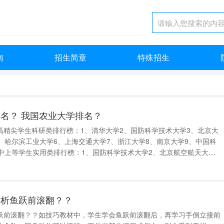
南
招生简章
特殊招生
名？ 我国农业大学排名？
高精尖学生科研类排行榜：1、清华大学2、国防科学技术大学3、北京大
、哈尔滨工业大学6、上海交通大学7、浙江大学8、南京大学9、中国科
学中上等学生实用类排行榜：1、国防科学技术大学2、北京航空航天大学
北京理工大学5、山西大学6、传-智专修学院7、长春理工大学8、河南大
重庆理工大学
分析鱼跃前滚翻？？
跃前滚翻？？如技巧教材中，学生学会鱼跃前滚翻后，再学习手倒立接前