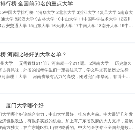
排行榜 全国前50名的重点大学
05中国大学排行榜: 1清华大学 2北京大学 3浙江大学 4复旦大学 5南京大
通大学 8武汉大学 9吉林大学 10中山大学 11中国科学技术大学 12四川
4西安交通大学 15山东大学 16天津大学 17中南大学 18南开大学 19中国
大学 21东南大学 22厦门大学 23北京航空航天大学
榜 河南比较好的大学名单？
州大学 无需置疑211谁让河南就一个211呢。 2河南大学 历史悠久
有古典风味，外省的报考学生们一定要注意了，学文科尤其是历史法律
 3河南理工大学 河南省最有活力的高校，刚过完百年华诞，有博士学
养出了河南省第一位两院院士张铁岗，现在已经有一些专业在一本招生，
两
学，厦门大学哪个好
门大学哪个好论综合实力，中山大学最好，排名也考前。中大最近几年发
经济也很发达，有很多实践的机会。加上有广东省政府的大力支持，发展
在南方独大，在广东地区找工作很吃香的。中大的医学专业全国都是数一
专业，中大的附属医院的就诊量仅此于北京的协和医院。中大还有比较好