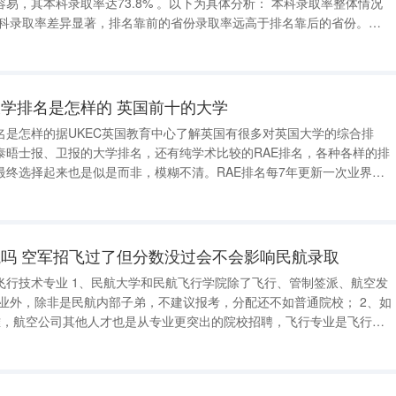
73.8% 。以下为具体分析： 本科录取率整体情况
省本科录取率差异显著，排名靠前的省份录取率远高于排名靠后的省份。录
的机会更大，升学难度相对较低；录取率低的省份考生竞争压力更大，上
学排名是怎样的 英国前十的大学
名是怎样的据UKEC英国教育中心了解英国有很多对英国大学的综合排
泰晤士报、卫报的大学排名，还有纯学术比较的RAE排名，各种各样的排
最终选择起来也是似是而非，模糊不清。RAE排名每7年更新一次业界公
具指导作用的，是英国大学最新研究评估考核
Exercise，简称RAE)。R
吗 空军招飞过了但分数没过会不会影响民航录取
飞行技术专业 1、民航大学和民航飞行学院除了飞行、管制签派、航空发
业外，除非是民航内部子弟，不建议报考，分配还不如普通院校； 2、如
难，航空公司其他人才也是从专业更突出的院校招聘，飞行专业是飞行员
入学后专业课较为特殊，也就是说毕业后不选择飞行，基本等于白上4
年，少数可以转为签派专业； 3、现在航空公司