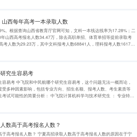
经济类，像岭南学院里面的专业，
 山西每年高考一本录取人数
89%。根据查询山西省教育厅官网可知，文科一本线达线率为17.28%；二
023年山西高考报名人数34.47万，除去高职单招、体育单招等提前录取考
高考人数为29.23万，其中文科报考人数68841人，理科报考人数161794
人，体育类考生约1.2万人，艺术类考生约5万人。 山西高考本科录取率 37%。 根据精英
个研究生容易考
这个问题无法一概而论，
度受多种因素影响，包括专业方向、招生名额、报考人数、考生素质等
： 中飞院计算机科学与技术研究生 ： 专业特色
业前景而知名，重点培养复合型工程技术人才，兼备计算机科学与技术的
取人数高于高考报名人数？
招录取人数高于高考报名人数的原因在于宁