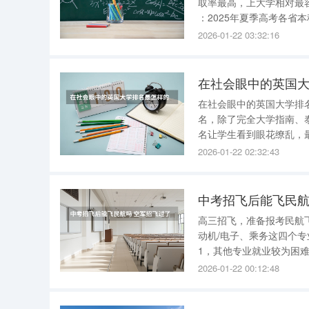
取率最高，上大学相对最容易，其本科录取率达
：2025年夏季高考各
取率高的省份考生上本科
2026-01-22 03:32:16
本科的难度更高。
在社会眼中的英国大
在社会眼中的英国大学排
名，除了完全大学指南、
名让学生看到眼花缭乱，
认的、对申请英国硕士最
2026-01-22 02:32:43
(ResearchAssessment
中考招飞后能飞民航
高三招飞，准备报考民航
动机/电子、乘务这四个专
1，其他专业就业较为困
的招生，属于提前录取，
2026-01-22 00:12:48