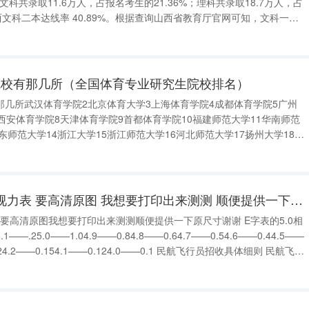
中文科共录取11.6万人，占报名考生的21.36%；理科共录取18.7万人，占
达线率为40.89%。2023年山西高考报名人数34.47万，除
院校有那几所（全国体育专业研究生院校排名）
那几所武汉体育学院2北京体育大学3上海体育学院4成都体育学院5广州
西安体育学院8天津体育学院9首都体育学院10福建师范大学11华南师范
东师范大学14浙江大学15浙江师范大学16河北师范大学17扬州大学18中
0北京师范大学21陕西师范大学22安徽师范大学23曲阜师范大学24山东体
求空军招飞时的c字视力表 要高清原图 我想要打印出来测测 顺便提供一下原尺寸 谢谢 民航飞行员报考条件
要高清原图我想要打印出来测测顺便提供一下原尺寸谢谢 E字表的5.0相
1——.25.0——1.04.9——0.84.8——0.64.7——0.54.6——0.44.5——
.154.1——0.124.0——0.1 民航飞行员招收具体细则 民航飞行
 (1)身高：男性