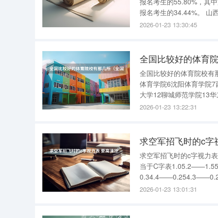
报名考生的55.80%，其
报名考生的34.44%。 山西文科二本达线率 40.89%。根据查询山西省教育厅官网可知，文科一本
线达线率为17.28%；二本
2026-01-23 13:30:45
全国比较好的体育
全国比较好的体育院校有
体育学院6沈阳体育学院7
大学12聊城师范学院13华
国矿业大学19苏州大学2
2026-01-23 13:22:31
育学院25湖北大学26
求空军招飞时的c字视力表
当于C字表1.05.2——1.55.
0.34.4——0.254.3——0.24.2——0
员报考身体条件：
2026-01-23 13:01:31