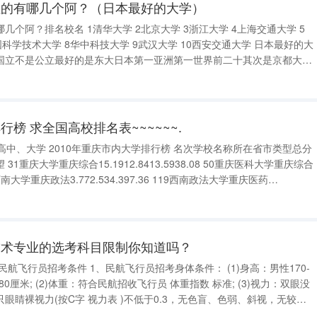
位的有哪几个阿？（日本最好的大学）
1清华大学 2北京大学 3浙江大学 4上海交通大学 5
国立不是公立最好的是东大日本第一亚洲第一世界前二十其次是京都大学
最好的和庆应并称双雄论排名排在前
榜 求全国高校排名表~~~~~~.
高中、大学 2010年重庆市内大学排行榜 名次学校名称所在省市类型总分
1重庆大学重庆综合15.1912.8413.5938.08 50重庆医科大学重庆综合
 114西南大学重庆政法3.772.534.397.36 119西南政法大学重庆医药
214重庆交通大学重庆理
技术专业的选考科目限制你知道吗？
 标准; (3)视力：双眼没
眼睛裸视力(按C字 视力表 )不低于0.3，无色盲、色弱、斜视，无较重
的 沙眼 或倒睫; (4)无传染病，本人及家族无 精神病 史。 2、