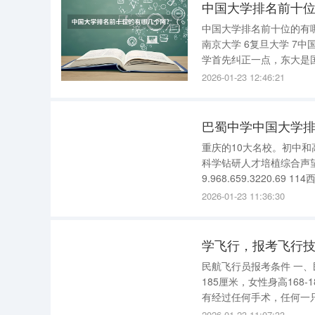
中国大学排名前十
中国大学排名前十位的有哪几个阿？排名校名 
南京大学 6复旦大学 7中国科学技术大学 8华中科技大学 9武汉大学 10西安交通大学 日本最好的大
学首先纠正一点，东大是
和大阪大学早大是私立里
2026-01-23 12:46:21
巴蜀中学中国大学排行
重庆的10大名校。初中和
科学钻研人才培植综合声望 3
9.968.659.3220.69
3.613.953.093.56 
2026-01-23 11:36:30
学飞行，报考飞行
民航飞行员报考条件 一、民航飞行员招考条件 1、民航飞行员招考身体条件： (1)身高：男性170-
185厘米，女性身高168-180厘米; (2)体重：符合民航招收飞行员 体重指数
有经过任何手术，任何一只
2026-01-23 11:07:33