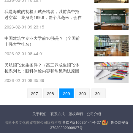
2026-02-01 10:29:11
我是海航的初检面试合格者，以前高中招
过空军，我身高169.6，差个几毫米，会在
复检的时候刷掉吗？
2026-02-01 09:23:15
中国建筑学专业大学前10强是？（全国前
十强大学排名）
2026-02-01 08:44:01
民航招飞女生条件？（高三养成生招飞体
检系列七：眼科体检内容和常见淘汰原因
（2））
2026-02-01 08:35:39
297
298
299
300
301
关于我们
联系方式
版权声明
公司介绍
淄博小多文化传媒有限公司版权所有
鲁ICP备16035141号-27
鲁公网安备
37030302000927号