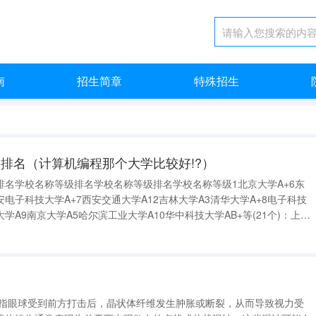
南
招生简章
特殊招生
排名（计算机编程那个大学比较好!?）
排名学校名称等级排名学校名称等级排名学校名称等级1北京大学A+6东
安电子科技大学A+7西安交通大学A12吉林大学A3清华大学A+8电子科技
大学A9南京大学A5哈尔滨工业大学A10华中科技大学AB+等(21个)：上海
、北京工业大学、华南理工大学、华南师范大学、河北工业大学、山东大
是指眼球受到前方打击后，晶状体纤维发生肿胀或断裂，从而导致视力受