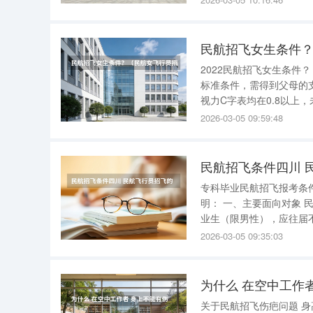
学第3名中国科学技术大学
民航招飞女生条件
2022民航招飞女生条件？ 2022年民航招飞女生的条件如下： 政治考核标准 ： 符合招飞政治考
标准条件，需得到父母的支持。 热爱祖国、人民、中国共产党和人民军队。 身体
视力C字表均在0.8以上，未进行
力问题。 身高在16
2026-03-05 09:59:48
民航招飞条件四川 
专科毕业民航招飞报考条件 专科毕业生不符合民航招飞的报考条件 。以下是具体的解释和
明： 一、主要面向对象 民航招飞主要面向的是能够参加全国普通高校统一考试（秋季）的高中毕
业生（限男性），应往届
准备参加高考的学生。 二、外语语种要求 考生外语语种为英语。这是考虑到民航行业的国际化特
2026-03-05 09:35:03
点，以及飞行员在
为什么 在空中工作
关于民航招飞伤疤问题 身高有点高，