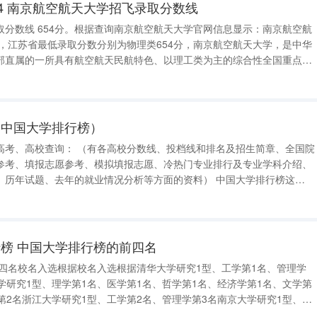
24 南京航空航天大学招飞录取分数线
分数线 654分。根据查询南京航空航天大学官网信息显示：南京航空航
年，江苏省最低录取分数分别为物理类654分，南京航空航天大学，是中华
部直属的一所具有航空航天民航特色、以理工类为主的综合性全国重点大
类的最
（中国大学排行榜）
数线、投档线和排名及招生简章、全国院
参考、填报志愿参考、模拟填报志愿、冷热门专业排行及专业学科介绍、
、历年试题、去年的就业情况分析等方面的资料） 中国大学排行榜这是
校的优势学科都不一样么！还有综合实力也是不同！给你搜狐的排行自己
教育
榜 中国大学排行榜的前四名
前四名校名入选根据校名入选根据清华大学研究1型、工学第1名、管理学
学研究1型、理学第1名、医学第1名、哲学第1名、经济学第1名、文学第
第2名浙江大学研究1型、工学第2名、管理学第3名南京大学研究1型、理
师范大学研究1型、教育学第1名、文学第2名上海交通大学研究1型、工