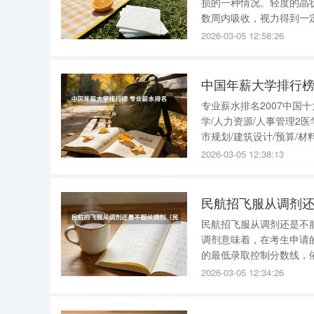
损的一种情况。轻度的晶
数周内吸收，视力得到一
影响视力，甚至可能成为永久性的损伤。 在晶状体挫伤中，
2026-03-05 12:58:26
况。如果破裂口较小且能
中国年薪大学排行榜
专业薪水排名2007中国
学/人力资源/人事管理2医
市规划/建筑设计/预算/材
场(网络)营销/英语/多国
2026-03-05 12:38:13
员
民航招飞服从调剂
民航招飞服从调剂还是不
调剂意味着，在考生申请
的最低录取控制分数线，
学，但东航的招飞名额已
2026-03-05 12:34:26