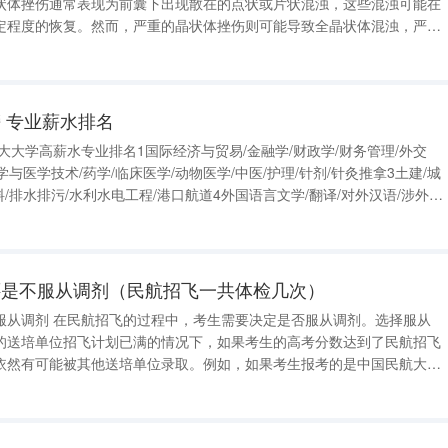
状体挫伤通常表现为前囊下出现散在的点状或片状混浊，这些混浊可能在
定程度的恢复。然而，严重的晶状体挫伤则可能导致全晶状体混浊，严重
晶状体囊膜破裂是一个较为复杂的情
够迅速闭合，那么晶状体的混
 专业薪水排名
十大大学高薪水专业排名1国际经济与贸易/金融学/财政学/财务管理/外交
学与医学技术/药学/临床医学/动物医学/中医/护理/针剂/针灸推拿3土建/城
料/排水排污/水利水电工程/港口航道4外国语言文学/翻译/对外汉语/涉外市
语言学5计算机科学与软件技术/软件工程师/系统工程师/服务器工程师/程序
还是不服从调剂（民航招飞一共体检几次）
服从调剂 在民航招飞的过程中，考生需要决定是否服从调剂。选择服从
的送培单位招飞计划已满的情况下，如果考生的高考分数达到了民航招飞
依然有可能被其他送培单位录取。例如，如果考生报考的是中国民航大
满，而考生的分数达到了最低录取线，那么中飞院可以考虑将考生录取为
飞行学生，并与南航、北航、西航等其他单位签约。 而