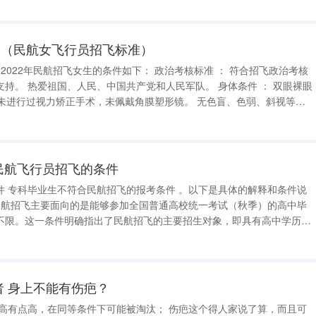
研究1型
？（民航女飞行员招飞标准）
核
条件 ： 双眼裸眼
过视力矫正手术，未佩戴角膜塑形镜。 无色盲、色弱、斜视等视
4185cm之间，体重不低于标准体重的80%
民航飞行员招飞的条件
条件说
不限。这一条件明确指出了民航招飞的主要招生对象，即具有高中学历并
者 身上不能有伤疤？
在同等条件下可能被淘汰； 伤疤这个得人家说了算，而且可