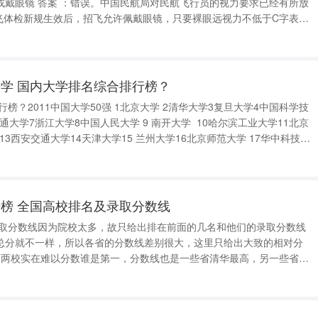
员的视力要求已经有所放
招飞体检新规生效后，招飞允许佩戴眼镜，只要裸眼远视力不低于C字表
C字表1.0即可。同时，招飞标准也允许有近视（单眼裸眼近视度数不超
学 国内大学排名综合排行榜？
行榜？2011中国大学50强 1北京大学 2清华大学3复旦大学4中国科学技
通大学7浙江大学8中国人民大学 9 南开大学 10哈尔滨工业大学11北京
13西安交通大学14天津大学15 兰州大学16北京师范大学 17华中科技大
20中国农业大学21四川大学 22东南大学23中南大学 2
榜 全国高校排名及录取分数线
及录取分数线因为院校太多，故只给出排在前面的几名和他们的录取分数线
总分就不一样，所以各省的分数线差别很大，这里只给出大致的相对分
学两校实在难以分数谁是第一，分数线也是一些省清华最高，另一些省则
大学分数线位居大部分省的第三，余下的少数省中也列第四，比清北的分
4复旦大学分数线位居一部分省