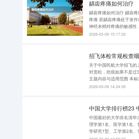
龋齿疼痛如何治疗
龋齿疼痛如何治疗 龋齿疼痛的治疗需根据病情严重程度选择不同方法，具体如下 ： 冷敷缓解初期
疼痛 若龋齿疼痛处于发作前48小时， 冷敷是首选的物理缓解方式 。通过冰块收缩局部血管，降低
神经末梢对疼痛的敏感性
伤，每次冷敷时间控制在1
2026-03-09 15:17:32
症扩散的情况。
招飞体检常规检查
关于中国民航大学招飞的
对宽松，疤痕如果不是过
主题内容与适用范围 本标准主要规定了招收飞行学生的医学条件。 本标准适用于招收飞行学生，
也适用于改做飞行工作的人员。 2体检鉴定结论 体检鉴定结论分为： a．合格；
2026-03-09 14:24:35
般条件 3.1应具
中国大学排行榜23
中国最好的大学排名清华大
理学第1名、医学第1名、
学研究1型、工学第2名、
究1型、教育学第1名、文
2026-03-09 13:56:33