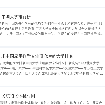
型、医学第
 中国大学排行榜
学科的！因为每个学校的优势学科都不一样么！还有综合实力也是不同！
什么自己看把！新浪教育 广西大学在全国排名广西大学是全区最好的大
名第一，是中国211工程建设的重点大学。但现在的发展在全国还处于滞后
-07/1653116647.shtml2007年-01-08/1903136940.html
 求中国应用数学专业研究生的大学排名
业研究生的大学排名中国大学应用数学专业排名排名校名等级1北京大学
华大学A++4南开大学A++5中国科学技术大学A+6复旦大学A+7华东理工大学
学A10南京大学A11四川大学A12东北师范大学A13西安电子科技大学A14
6兰州大学A17西北工业大学A18新疆大学B+19曲阜师范大学B+20北京理
 民航招飞体检时间
准确结论要体检医生看过才能知道。 2、视力很好。 3、身高合