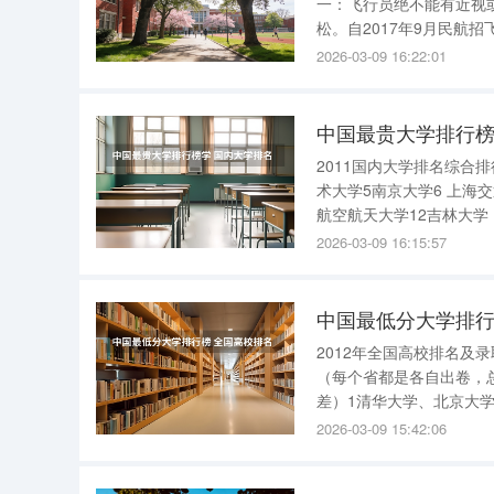
一：飞行员绝不能有近视或戴眼镜 答案 ：错误。中国民航局对民航飞行
松。自2017年9月民航
0.1，且矫正视力不低于
2026-03-09 16:22:01
450°）并接受了角膜屈
中国最贵大学排行榜
2011国内大学排名综合排
术大学5南京大学6 上海交
航空航天大学12吉林大学 
学18厦门大学19同济大学
2026-03-09 16:15:57
中国最低分大学排行
2012年全国高校排名
（每个省都是各自出卷，
差）1清华大学、北京大
是北大最高；3上海交通
2026-03-09 15:42:06
数线差大致为9-18分；