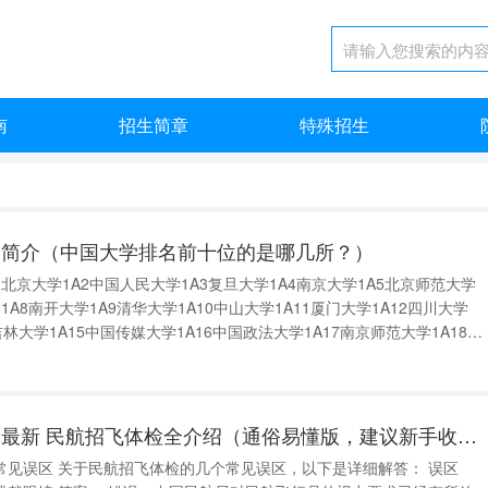
南
招生简章
特殊招生
及简介（中国大学排名前十位的是哪几所？）
北京大学1A2中国人民大学1A3复旦大学1A4南京大学1A5北京师范大学
1A8南开大学1A9清华大学1A10中山大学1A11厦门大学1A12四川大学
吉林大学1A15中国传媒大学1A16中国政法大学1A17南京师范大学1A18山
1A20上海财经大学1A21上海外国语大学1A22北京外国语大学
民航招飞小知识大全最新 民航招飞体检全介绍（通俗易懂版，建议新手收藏）
以下是详细解答： 误区