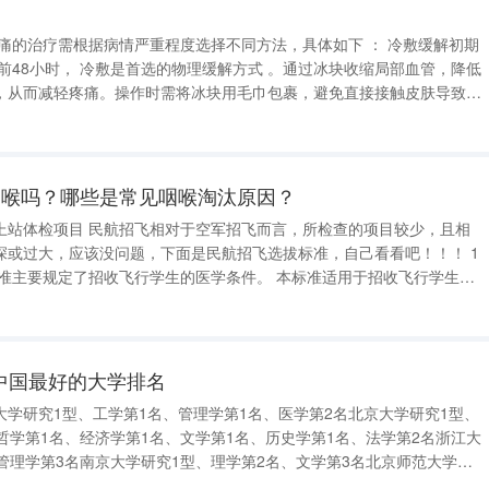
，从而减轻疼痛。操作时需将冰块用毛巾包裹，避免直接接触皮肤导致冻
5-20分钟，可根据疼痛程度重复进行。此方法适用于轻度疼痛，且无炎
咽喉吗？哪些是常见咽喉淘汰原因？
上站体检项目 民航招飞相对于空军招飞而言，所检查的项目较少，且相
深或过大，应该没问题，下面是民航招飞选拔标准，自己看看吧！！！ 1
 b．不合格。 3一
 中国最好的大学排名
学研究1型、工学第1名、管理学第1名、医学第2名北京大学研究1型、
哲学第1名、经济学第1名、文学第1名、历史学第1名、法学第2名浙江大
管理学第3名南京大学研究1型、理学第2名、文学第3名北京师范大学研
学第2名上海交通大学研究1型、工学第3名中国科学技术大学研究1型、