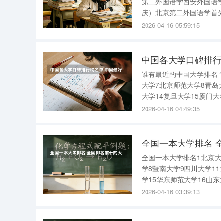
第二外国语学西安外国语
庆）北京第二外国语学首先,
是比较早的外语院校,而且
2026-04-16 05:59:15
杨澜.还有一个主持人何...
中国各大学口碑排行
谁有最近的中国大学排名？
大学7北京师范大学8青岛
大学14复旦大学15厦门大
工业大学22南开大学23浙
2026-04-16 04:49:35
同济大学29河
全国一本大学排名 
全国一本大学排名1北京大
学8暨南大学9四川大学1
学15华东师范大学16山东
国排名前十的大学是哪几所
2026-04-16 03:39:13
第五名