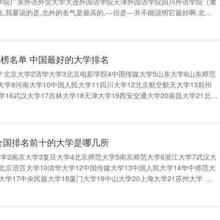
学院广东外语外贸大学大连外国语学院天津外国语学院四川外语学院（重
我要说的是,北外的名气是最高的,---但是---并不能说明它最好啊.北外
它在全国招生也较多,宣传做的不错,我们也不能否认它出来了一些名人--
,但是
榜名单 中国最好的大学排名
北京大学2清华大学3北京电影学院4中国传媒大学5山东大学6山东师范
大学9河南大学10中国人民大学11四川大学12北京航空航天大学13郑州
学16武汉大学17吉林大学18天津大学19西安交通大学20南昌大学21北京
江大学24北京邮电大学25燕山大学26河南科技学院27北京外国语大学28
全国排名前十的大学是哪几所
学2南京大学3复旦大学4北京师范大学5南京师范大学6浙江大学7武汉大
1北京语言大学10清华大学12中国传媒大学13中国人民大学14华中师范大
大学17中央民族大学18厦门大学19中山大学20上海大学21苏州大学 全
第一名:北京大学 第二名：清华大学 第三名:浙江大学 第四名:复旦大学