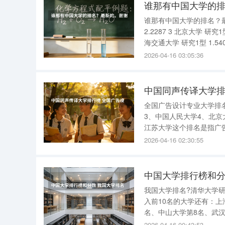
谁那有中国大学的
谁那有中国大学的排名？最新的。谢谢1 
2.2287 3 北京大学 研究1型 1.9148 4 南京大学 研究1型 1.8795 5 浙江大学 研究1型 1.6010 6 上
2026-04-16 03:05:36
中国同声传译大学排
全国广告设计专业大学排名
3、中国人民大学4、北京
江苏大学这个排名是指广
告学专业的大学，底子厚
2026-04-16 02:30:55
么混媒体，属于实用派。
中国大学排行榜和分
我国大学排名?清华大学
入前10名的大学还有：上
名、中山大学第8名、武汉
大学研究1型、工学第1名
2026-04-16 00:43:53