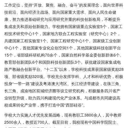
工作定位，坚持“开放、聚焦、融合、奋斗”的发展理念，面向世界科
技前沿、面向经济主战场、面向国家重大需求、面向人民生命健
康，努力推进基础研究与应用研究并重的科技创新格局，不断提升
集成攻关和原始创新能力。学校拥有国家级重点实验室5个，国家工
程技术研究中心1个，国家地方联合工程实验室（研究中心）2个，
共建国家工程实验室1个、国家工程研究中心1个、国家级工业创新
中心1个，首批国家专业化众创空间1个，其他国家级科技创新平台
15个，省部级科研机构70余个，国家自然科学基金委创新群体6个、
教育部创新团队6个和国防科技创新团队3个。获批建设国家集成电
路产教融合创新平台。“十二五”以来，学校科技成果获国家级奖励28
项、部省级奖励320项。学校充分发挥学科、人才和科研优势，积极
投身“一带一路”建设及粤港澳大湾区、长江经济带建设，在珠三角、
长三角、成渝地区双城经济圈等设立研究机构，积极服务四川省产
业转型升级，助力四川构建现代化产业体系。与成都市共同建设高
校成果转化产业带，携手打造中国“西部硅谷”。
学校大力实施人才优先发展战略，现有教职工
3800余人，其中教师
2500余人，教授近700人。截至目前，我校现有中国科学院院士、