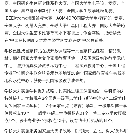
赛、中国研究生创新实践系列大赛、全国大学生电子设计竞赛、全
国大学生集成电路创新创业大赛、全国大学生数学建模竞赛、
IEEEXtreme极限编程大赛、ACM-ICPC国际大学生程序设计竞赛、
全国大学生机器人竞赛、全球大学生基因工程大赛、国际大专辩论
赛、全国大学生艺术比赛等高水平赛场上，争金夺银，成绩斐然，
在“中国高校创新人才培养暨学科竞赛评估”中名列前茅。
学校已建成国家精品在线开放课程等一批国家精品课程、精品教
材，拥有国家大学生文化素质教育基地，以及国家级实验教学示范
中心、虚拟仿真实验教学示范中心、工程实践教育中心、全国工程
专业学位研究生联合培养示范基地等
20余个国家级教育教学实践基
地和示范中心，获得一批国家级教学成果奖。
学校大力实施学科提升战略，扎实推进理工深度融合，学科影响力
持续提升。学校现有
2个国家一级重点学科（所包括的6个二级学科
均为国家重点学科）、2个国家重点（培育）学科。一级学科博士学
位授权点19个，一级学科硕士学位授权点31个，博士专业学位授权
点4个、硕士专业学位授权点12个。设有博士后流动站15个。
学校大力实施服务国家重大需求战略，以
“顶天、立地、树人”为科研