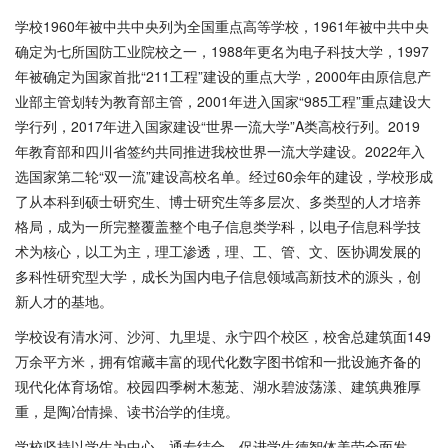
学校
1960年被中共中央列为全国重点高等学校，1961年被中共中央
确定为七所国防工业院校之一，1988年更名为电子科技大学，1997
年被确定为国家首批“211工程”建设的重点大学，2000年由原信息产
业部主管划转为教育部主管，2001年进入国家“985工程”重点建设大
学行列，2017年进入国家建设“世界一流大学”A类高校行列。2019
年教育部和四川省签约共同推进我校世界一流大学建设。2022年入
选国家第二轮“双一流”建设高校名单。经过60余年的建设，学校形成
了从本科到硕士研究生、博士研究生等多层次、多类型的人才培养
格局，成为一所完整覆盖整个电子信息类学科，以电子信息科学技
术为核心，以工为主，理工渗透，理、工、管、文、医协调发展的
多科性研究型大学，成长为国内电子信息领域高新技术的源头，创
新人才的基地。
学校设有清水河、沙河、九里堤、永宁四个校区，校舍总建筑面
149
万余平方米，拥有馆藏丰富的现代化数字图书馆和一批设施齐备的
现代化体育场馆。校园四季树木葱茏、湖水碧波荡漾、建筑典雅厚
重，是陶冶情操、读书治学的佳境。
学校坚持以学生为中心、通专结合，促进学生德智体美劳全面发