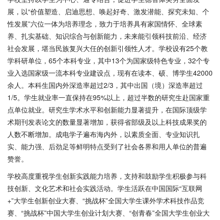
展，以
“价值塑造、启迪思想、唤起好奇、激发潜能、探究未知、个
性发展”六位一体为培养理念，致力于培养具有家国情怀、全球素
养、扎实基础、知识综合与创新能力，未来能引领科技前沿、经济
社会发展，堪当民族复兴大任的创新引领性人才。学校设有25个教
学科研单位，65个本科专业，其中13个为国家级特色专业，32个专
业入选国家级一流本科专业建设点，现有在读本、硕、博学生42000
余人。本科生国内外深造率超过2/3，其中出国（境）深造率超过
1/5。学生就业率一直保持在95%以上，超过半数的研究生赴国家重
点单位就业。研究生学术水平和创新能力显著提升，在国际顶级学
术期刊发表论文的数量显著增加，获得省部级及以上科技成果奖的
人数不断增加。成电学子遍布海内外，以素质全面、专业知识扎
实、能力强、后劲足等鲜明特点受到了社会各界和用人单位的普遍
赞誉。
学校高度重视学生创新实践能力培养，支持和鼓励学生积极参与科
技创新、文化艺术和社会实践活动。学生活跃在中国国际
“互联网
+”大学生创新创业大赛、“挑战杯”全国大学生课外学术科技作品竞
赛、“挑战杯”中国大学生创业计划大赛、“创青春”全国大学生创业大